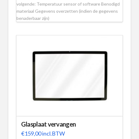
volgende: Temperatuur sensor of software Benodigd
materiaal Gegevens overzetten (indien de gegevens
benaderbaar zijn)
Glasplaat vervangen
€
159,00
incl.BTW