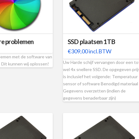
re problemen
SSD plaatsen 1TB
€
309,00
incl.BTW
lemen met de software van
Uw Harde schijf vervangen door een to
 Dit kunnen wij oplossen!
wel 4x snellere SSD. De opgegeven prij
is inclusief het volgende: Temperatuur
sensor of software Benodigd materiaal
Gegevens overzetten (indien de
gegevens benaderbaar zijn)