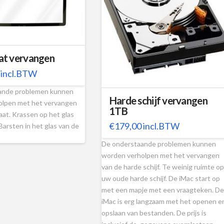
at vervangen
incl.BTW
ande problemen kunnen
Harde schijf vervangen
olpen met het vervangen
1TB
aat. Krassen op het glas
€
179,00
incl.BTW
Barsten in het glas van de
De onderstaande problemen kunnen
worden verholpen met het vervangen
van de harde schijf. Te weinig ruimte op
uw oude harde schijf. De iMac start op
met een mapje met een vraagteken. De
iMac is erg langzaam met het openen e
opslaan van bestanden. De prijs is