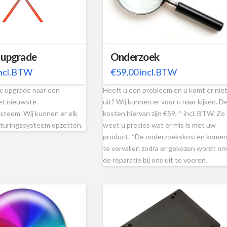
upgrade
Onderzoek
ncl.BTW
€
59,00
incl.BTW
c upgrade naar een
Heeft u een probleem en u komt er nie
et nieuwste
uit? Wij kunnen er voor u naar kijken. D
steem. Wij kunnen er elk
kosten hiervan zijn €59,-* incl. BTW. Zo
turingssysteem opzetten.
weet u precies wat er mis is met uw
product. *De onderzoekskosten kome
te vervallen zodra er gekozen wordt om
de reparatie bij ons uit te voeren.