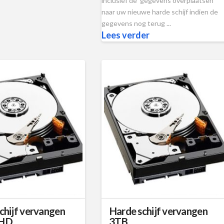
inclusief de gegevens overplaatsen
naar uw nieuwe harde schijf indien de
gegevens nog terug ...
Lees verder
chijf vervangen
Harde schijf vervangen
SHD
3TB