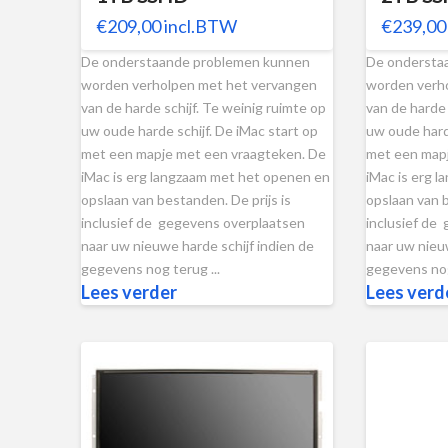
€
209,00
incl.BTW
€
239,00
De onderstaande problemen kunnen
De ondersta
worden verholpen met het vervangen
worden verh
van de harde schijf. Te weinig ruimte op
van de harde 
uw oude harde schijf. De iMac start op
uw oude harde
met een mapje met een vraagteken. De
met een mapj
iMac is erg langzaam met het openen en
iMac is erg 
opslaan van bestanden. De prijs is
opslaan van b
inclusief de gegevens overplaatsen
inclusief de
naar uw nieuwe harde schijf indien de
naar uw nieuw
gegevens nog terug ...
gegevens nog 
Lees verder
Lees verd