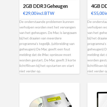
2GB DDR3 Geheugen
4GB DD
€
29,00
incl.BTW
€
55,00
i
De onderstaande problemen kunnen
De ondersta
verholpen worden met het vervangen
verholpen w
van het geheugen. De Mac is langzaam
van het gehe
bij het draaien van meerdere
bij het draai
programma’s tegelijk. (uitbreiding van
programma’s t
geheugen) De Mac geeft een fout
geheugen) D
melding dat de iMac opnieuw moet
melding dat 
worden gestart. De Mac geeft 3 korte
worden gesta
lichtflitsen bij het opstarten en start
lichtflitsen b
niet verder op.
niet verder 