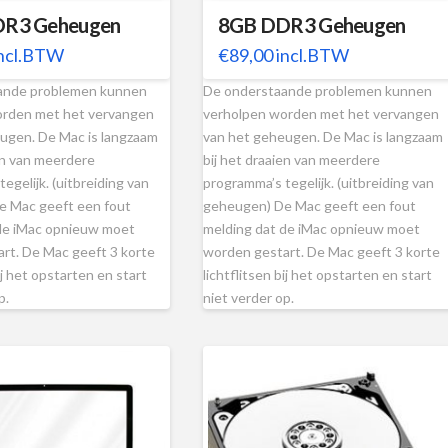
R3 Geheugen
8GB DDR3 Geheugen
ncl.BTW
€
89,00
incl.BTW
ande problemen kunnen
De onderstaande problemen kunnen
orden met het vervangen
verholpen worden met het vervangen
ugen. De Mac is langzaam
van het geheugen. De Mac is langzaam
en van meerdere
bij het draaien van meerdere
egelijk. (uitbreiding van
programma’s tegelijk. (uitbreiding van
e Mac geeft een fout
geheugen) De Mac geeft een fout
de iMac opnieuw moet
melding dat de iMac opnieuw moet
rt. De Mac geeft 3 korte
worden gestart. De Mac geeft 3 korte
ij het opstarten en start
lichtflitsen bij het opstarten en start
op.
niet verder op.