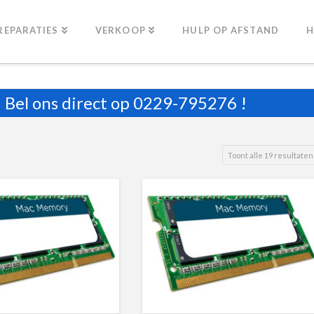
REPARATIES
VERKOOP
HULP OP AFSTAND
H
Bel ons direct op
0229-795276
!
Toont alle 19 resultaten