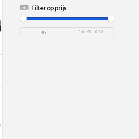
Filter op prijs
Min.
Max.
Prijs:
€0
—
€430
Filter
prijs
prijs
n