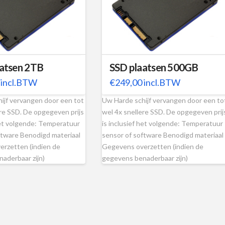
atsen 2TB
SSD plaatsen 500GB
incl.BTW
€
249,00
incl.BTW
ijf vervangen door een tot
Uw Harde schijf vervangen door een to
ere SSD. De opgegeven prijs
wel 4x snellere SSD. De opgegeven prij
 het volgende: Temperatuur
is inclusief het volgende: Temperatuur
ftware Benodigd materiaal
sensor of software Benodigd materiaal
rzetten (indien de
Gegevens overzetten (indien de
aderbaar zijn)
gegevens benaderbaar zijn)