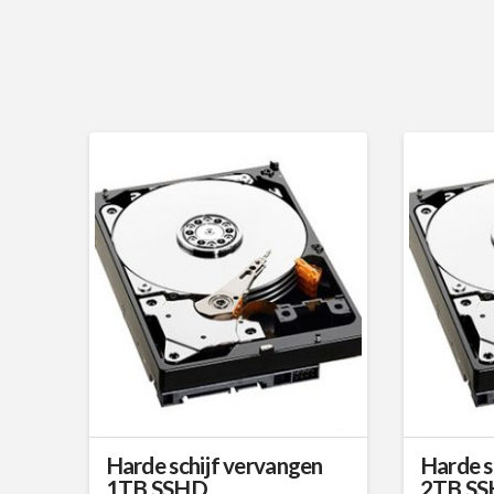
Harde schijf vervangen
Harde s
1TB SSHD
2TB S