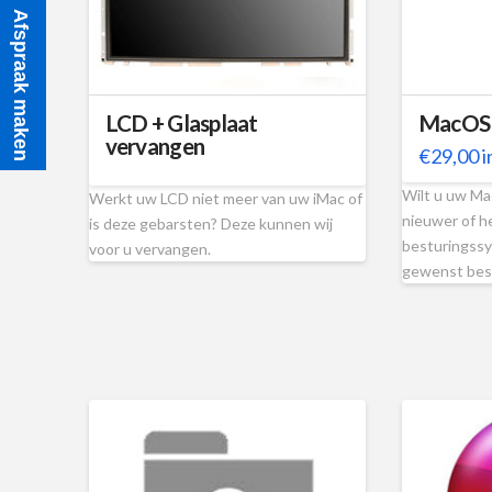
Afspraak maken
LCD + Glasplaat
MacOS 
vervangen
€
29,00
i
Wilt u uw Ma
Werkt uw LCD niet meer van uw iMac of
nieuwer of h
is deze gebarsten? Deze kunnen wij
besturingssy
voor u vervangen.
gewenst bes