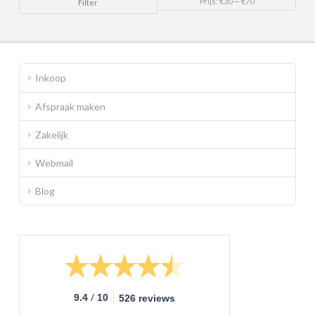
Prijs:
€30
—
€70
Filter
prijs
prijs
Inkoop
Afspraak maken
Zakelijk
Webmail
Blog
/
9.4
10
526 reviews