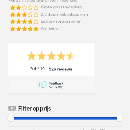
>
Gratis
verzending binnen Nederland
Grote krassen/deuken
Zichtbare gebruikssporen
Lichte gebruikssporen
Als nieuw
/
9.4
10
526 reviews
Filter op prijs
Min.
Max.