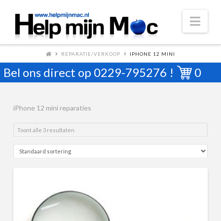
Nav
REPARATIE/VERKOOP
IPHONE 12 MINI
Bel ons direct op
0229-795276
!
0
iPhone 12 mini reparaties
Toont alle 3 resultaten