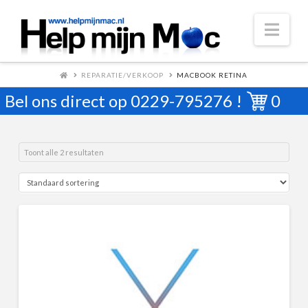
Nav
REPARATIE/VERKOOP
MACBOOK RETINA
Bel ons direct op
0229-795276
!
0
Toont alle 2 resultaten