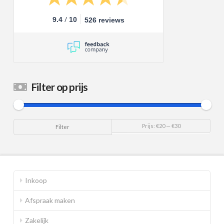
/
9.4
10
526 reviews
Filter op prijs
Min.
Max.
Prijs:
€20
—
€30
Filter
prijs
prijs
Inkoop
Afspraak maken
Zakelijk