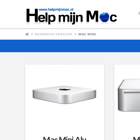
REPARATIE/VERKOOP
MAC MINI
Mac Mini Alu
M