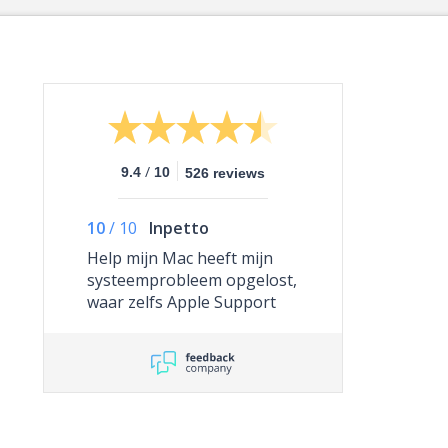
/
9.4
10
526 reviews
10
/
10
Inpetto
Help mijn Mac heeft mijn
systeemprobleem opgelost,
waar zelfs Apple Support
niet toe in staat was.