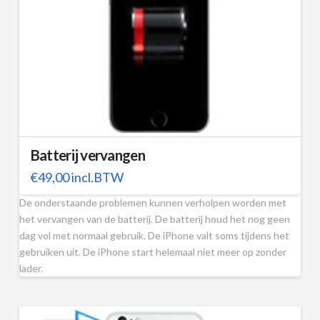
Batterij vervangen
€
49,00
incl.BTW
De onderstaande problemen kunnen verholpen worden met
het vervangen van de batterij. De batterij houd het nog geen
dag vol met normaal gebruik. De iPhone valt soms tijdens het
gebruiken uit. De iPhone start helemaal niet meer op zonder
lader.