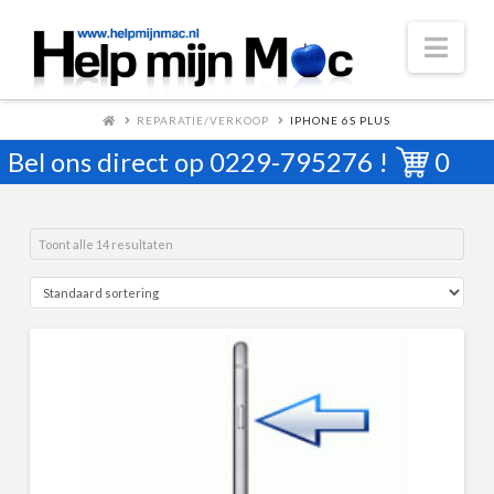
Nav
REPARATIE/VERKOOP
IPHONE 6S PLUS
Bel ons direct op
0229-795276
!
0
Toont alle 14 resultaten