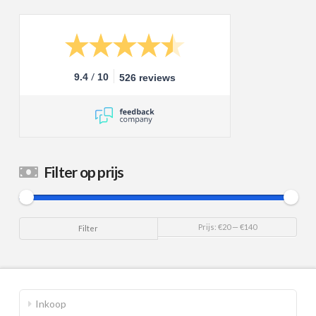
/
9.4
10
526 reviews
Filter op prijs
Min.
Max.
Prijs:
€20
—
€140
Filter
prijs
prijs
Inkoop