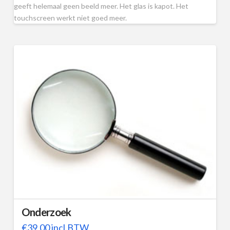
geeft helemaal geen beeld meer. Het glas is kapot. Het
touchscreen werkt niet goed meer.
Onderzoek
€
39,00
incl.BTW