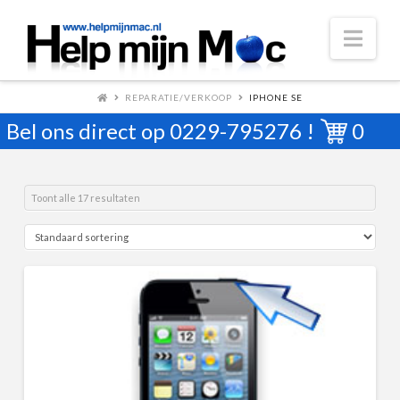
Nav
REPARATIE/VERKOOP
IPHONE SE
Bel ons direct op
0229-795276
!
0
Toont alle 17 resultaten