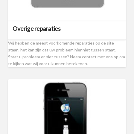
Overige reparaties
Wij hebben de meest voorkomende reparaties op de site
staan, het kan zijn dat uw probleem hier niet tussen staat.
Staat u probleem er niet tussen? Neem contact met ons op om
te kijken wat wij voor u kunnen betekenen.