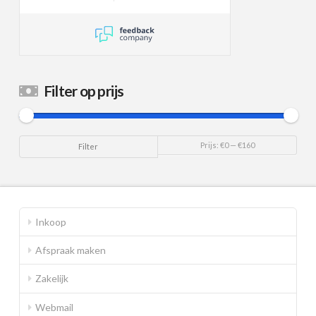
Filter op prijs
Min.
Max.
Prijs:
€0
—
€160
Filter
prijs
prijs
Inkoop
Afspraak maken
Zakelijk
Webmail