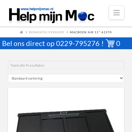
Nav
REPARATIE/VERKOOP
MACBOOK AIR 11" A1370
Bel ons direct op
0229-795276
!
0
Toont alle 9 resultaten