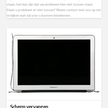
staan, het kan zijn dat uw probleem hier niet tussen staat.
Staat u probleem er niet tussen? Neem contact met ons op om
te kijken wat wij voor u kunnen betekenen.
Scherm vervangen