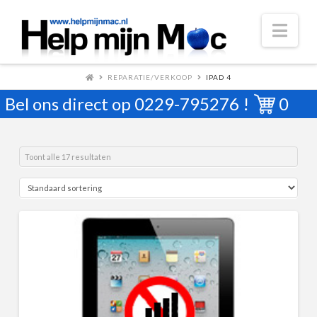
Nav
REPARATIE/VERKOOP
IPAD 4
Bel ons direct op
0229-795276
!
0
Toont alle 17 resultaten