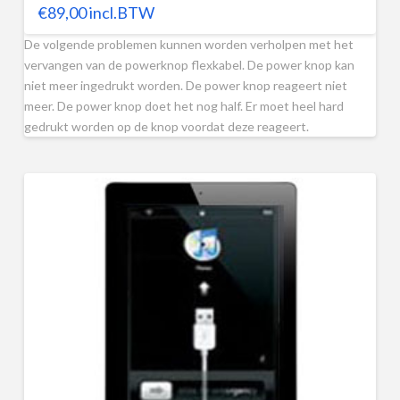
€
89,00
incl.BTW
De volgende problemen kunnen worden verholpen met het
vervangen van de powerknop flexkabel. De power knop kan
niet meer ingedrukt worden. De power knop reageert niet
meer. De power knop doet het nog half. Er moet heel hard
gedrukt worden op de knop voordat deze reageert.