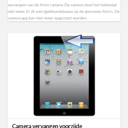
vervangen van de front camera. De camera doet het helemaal
niet meer. Er zit een (gekleurde)waas op de genomen foto’s. De
camera app kan niet meer opgestart worden.
Camera vervangen voorzijde