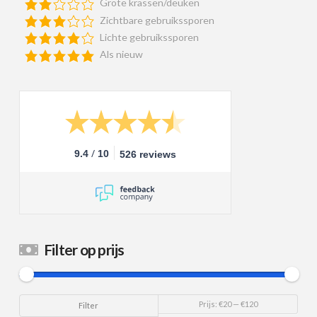
Grote krassen/deuken
Zichtbare gebruikssporen
Lichte gebruikssporen
Als nieuw
/
9.4
10
526 reviews
Filter op prijs
Min.
Max.
Prijs:
€20
—
€120
Filter