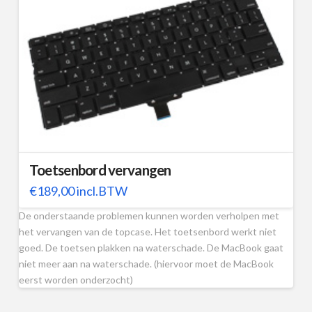
Toetsenbord vervangen
€
189,00
incl.BTW
De onderstaande problemen kunnen worden verholpen met
het vervangen van de topcase. Het toetsenbord werkt niet
goed. De toetsen plakken na waterschade. De MacBook gaat
niet meer aan na waterschade. (hiervoor moet de MacBook
eerst worden onderzocht)