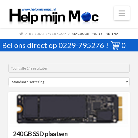
Nav
REPARATIE/VERKOOP
MACBOOK PRO 15" RETINA
Bel ons direct op
0229-795276
!
0
Toont alle 14 resultaten
240GB SSD plaatsen