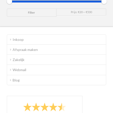
Min.
Max.
Prijs:
€20
—
€530
Filter
prijs
prijs
Inkoop
Afspraak maken
Zakelijk
Webmail
Blog