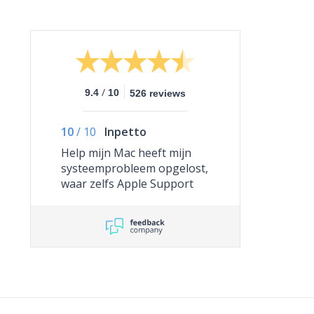
/
9.4
10
526 reviews
10
/
10
Inpetto
Help mijn Mac heeft mijn
systeemprobleem opgelost,
waar zelfs Apple Support
niet toe in staat was.