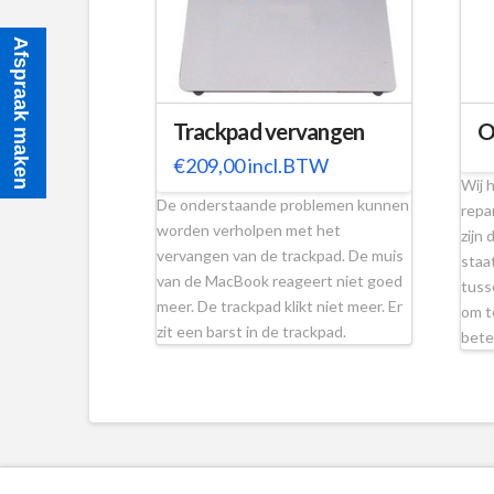
Afspraak maken
Trackpad vervangen
O
€
209,00
incl.BTW
Wij 
De onderstaande problemen kunnen
repa
worden verholpen met het
zijn
vervangen van de trackpad. De muis
staa
van de MacBook reageert niet goed
tuss
meer. De trackpad klikt niet meer. Er
om t
zit een barst in de trackpad.
bet