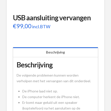
USB aansluiting vervangen
€
99,00
incl.BTW
Beschrijving
Beschrijving
De volgende problemen kunnen worden
verholpen met het vervangen van dit onderdeel.
De iPhone laad niet op.
De computer herkent de iPhone niet.
Er komt maar geluid uit een speaker
(koptelefoon) na het aansluiten op de