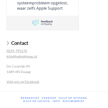
systeemprobleem opgelost,
waar zelfs Apple Support
niet toe in staat was.
Contact
0229-795276
info@helpmijnmac.nl
De Corantijn 85
1689 AN Zwaag
Volg ons op Facebook
REPARATIES
VERKOOP
HULP OP AFSTAND
HULP OP LOCATIE
INFO
NIEUWSBRIEF