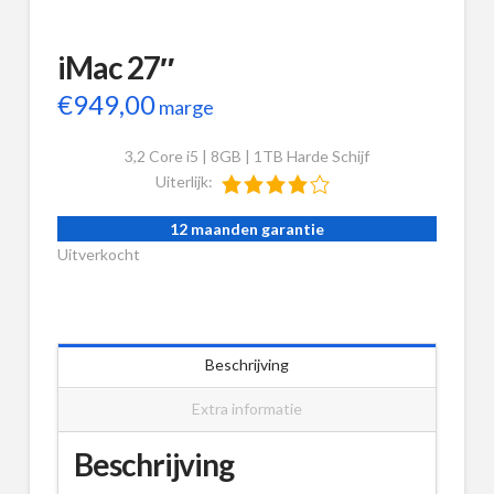
iMac 27″
€
949,00
marge
3,2 Core i5 | 8GB | 1TB Harde Schijf
Uiterlijk:
12 maanden garantie
Uitverkocht
Beschrijving
Extra informatie
Beschrijving