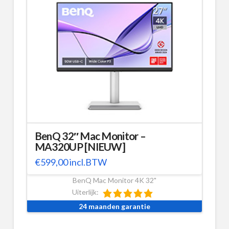
BenQ 32″ Mac Monitor –
MA320UP [NIEUW]
€
599,00
incl.BTW
BenQ Mac Monitor 4K 32"
Uiterlijk:
24 maanden garantie