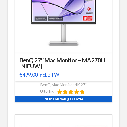
BenQ 27″ Mac Monitor – MA270U
[NIEUW]
€
499,00
incl.BTW
BenQ Mac Monitor 4K 27"
Uiterlijk:
24 maanden garantie