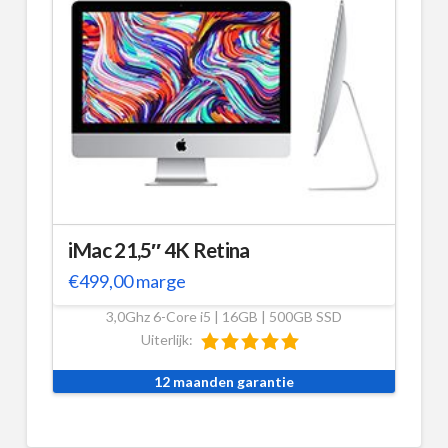
iMac 21,5″ 4K Retina
€
499,00
marge
3,0Ghz 6-Core i5 | 16GB | 500GB SSD
Uiterlijk:
12 maanden garantie