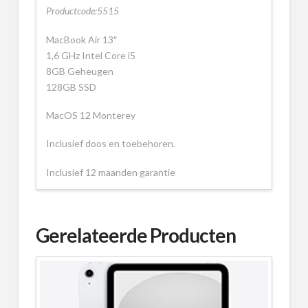
Productcode:5515
MacBook Air 13″
1,6 GHz Intel Core i5
8GB Geheugen
128GB SSD
MacOS 12 Monterey
Inclusief doos en toebehoren.
Inclusief 12 maanden garantie
Gerelateerde Producten