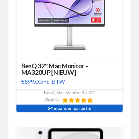
BenQ 32″ Mac Monitor –
MA320UP [NIEUW]
€
599,00
incl.BTW
BenQ Mac Monitor 4K 32"
Uiterlijk:
24 maanden garantie