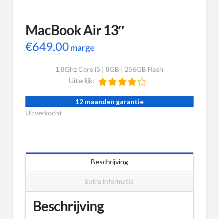
MacBook Air 13″
€
649,00
marge
1,8Ghz Core i5 | 8GB | 256GB Flash
Uiterlijk:
12 maanden garantie
Uitverkocht
Beschrijving
Extra informatie
Beschrijving