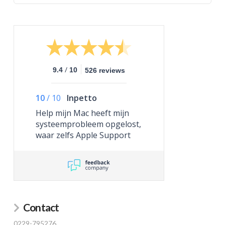
/
9.4
10
526 reviews
10
/
10
Inpetto
Help mijn Mac heeft mijn
systeemprobleem opgelost,
waar zelfs Apple Support
niet toe in staat was.
Contact
0229-795276