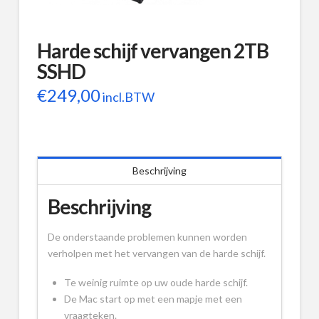
Harde schijf vervangen 2TB
SSHD
€
249,00
incl.BTW
Beschrijving
Beschrijving
De onderstaande problemen kunnen worden
verholpen met het vervangen van de harde schijf.
Te weinig ruimte op uw oude harde schijf.
De Mac start op met een mapje met een
vraagteken.