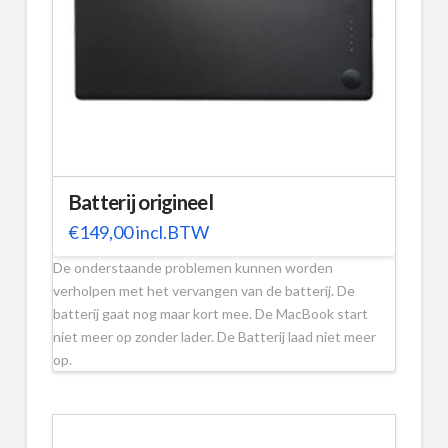
Batterij origineel
€
149,00
incl.BTW
De onderstaande problemen kunnen worden
verholpen met het vervangen van de batterij. De
batterij gaat nog maar kort mee. De MacBook start
niet meer op zonder lader. De Batterij laad niet meer
op.