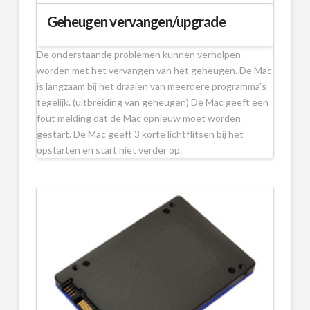
Geheugen vervangen/upgrade
De onderstaande problemen kunnen verholpen
worden met het vervangen van het geheugen. De Mac
is langzaam bij het draaien van meerdere programma’s
tegelijk. (uitbreiding van geheugen) De Mac geeft een
fout melding dat de Mac opnieuw moet worden
gestart. De Mac geeft 3 korte lichtflitsen bij het
opstarten en start niet verder op.