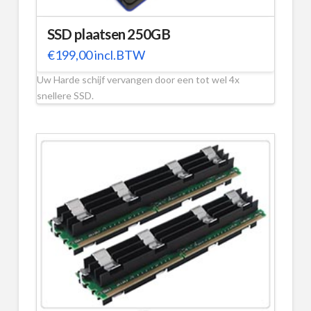
SSD plaatsen 250GB
€
199,00
incl.BTW
Uw Harde schijf vervangen door een tot wel 4x
snellere SSD.