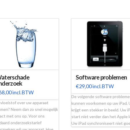
aterschade
Software problemen
nderzoek
€
29,00
incl.BTW
68,00
incl.BTW
De volgende software problem
r vloeistof over uw apparaat
kunnen voorkomen op uw iPad. 
men? Neem dan zo snel mogelijk
krijgt een stekker in beeld. Uw i
act met ons op. Voor ons
start niet verder dan het Apple 
daard onderzoekstarief
Uw iPad synchroniseert niet g
rzoeken wij uw apparaat. Hoe