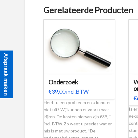
Gerelateerde Producten
Afspraak maken
Onderzoek
W
o
€
39,00
incl.BTW
€
Heeft u een probleem en u komt er
Is e
niet uit? Wij kunnen er voor u naar
geko
kijken. De kosten hiervan zijn €39,-*
cont
incl. BTW. Zo weet u precies wat er
stan
mis is met uw product. *De
onde
onderzoekskosten komen te