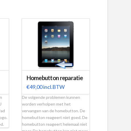
Homebutton reparatie
€
49,00
incl.BTW
en
De volgende problemen kunnen
U
worden verholpen met het
Pad
vervangen van de homebutton. De
logo.
homebutton reageert niet goed. De
oed.
homebutton reageert helemaal niet
meer. De homebutton kan niet meer