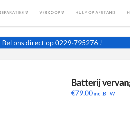
REPARATIES
VERKOOP
HULP OP AFSTAND
H
Bel ons direct op
0229-795276
!
Batterij verva
€
79,00
incl.BTW