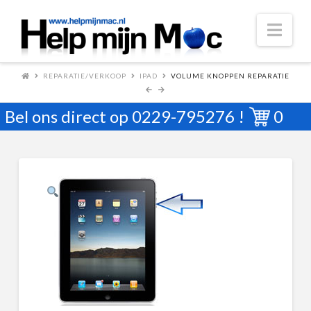
Nav
REPARATIE/VERKOOP
IPAD
VOLUME KNOPPEN REPARATIE
Bel ons direct op
0229-795276
!
0