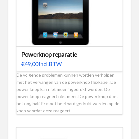
Powerknop reparatie
€
49,00
incl.BTW
De volgende problemen kunnen worden verholpen
met het vervangen van de powerknop flexkabel. De
power knop kan niet meer ingedrukt worden. De
power knop reageert niet meer. De power knop doet
het nog half. Er moet heel hard gedrukt worden op de
knop voordat deze reageert.