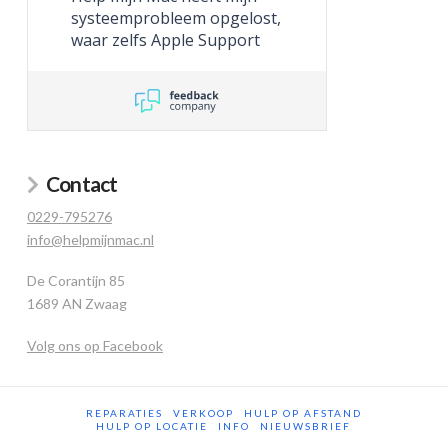
systeemprobleem opgelost,
waar zelfs Apple Support
niet toe in staat was.
Contact
0229-795276
info@helpmijnmac.nl
De Corantijn 85
1689 AN Zwaag
Volg ons op Facebook
REPARATIES
VERKOOP
HULP OP AFSTAND
HULP OP LOCATIE
INFO
NIEUWSBRIEF