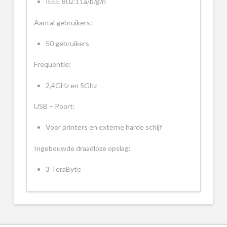
IEEE 802.11a/b/g/n
Aantal gebruikers:
50 gebruikers
Frequentie:
2,4GHz en 5Ghz
USB – Poort:
Voor printers en externe harde schijf
Ingebouwde draadloze opslag:
3 TeraByte