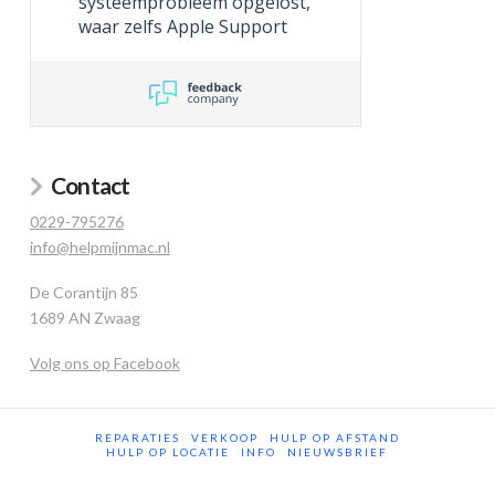
systeemprobleem opgelost,
waar zelfs Apple Support
niet toe in staat was.
Contact
0229-795276
info@helpmijnmac.nl
De Corantijn 85
1689 AN Zwaag
Volg ons op Facebook
REPARATIES
VERKOOP
HULP OP AFSTAND
HULP OP LOCATIE
INFO
NIEUWSBRIEF