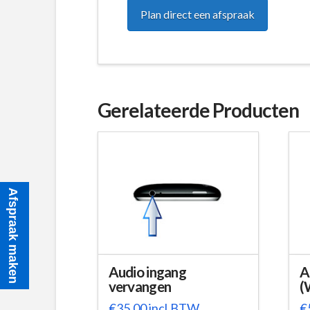
Plan direct een afspraak
Gerelateerde Producten
Afspraak maken
Audio ingang
A
vervangen
(
€
35,00
incl.BTW
€