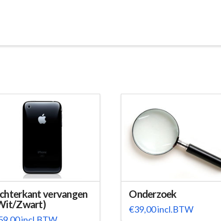
chterkant vervangen
Onderzoek
Wit/Zwart)
€
39,00
incl.BTW
59,00
incl.BTW