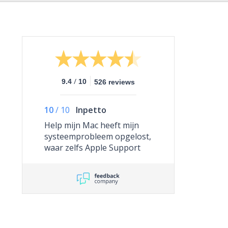
/
9.4
10
526 reviews
10
/
10
Inpetto
Help mijn Mac heeft mijn
systeemprobleem opgelost,
waar zelfs Apple Support
niet toe in staat was.