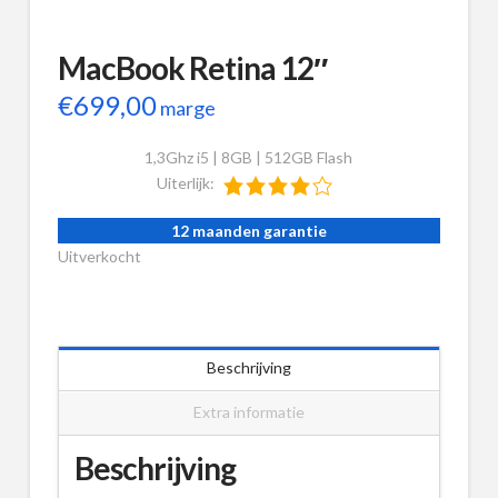
MacBook Retina 12″
€
699,00
marge
1,3Ghz i5 | 8GB | 512GB Flash
Uiterlijk:
12 maanden garantie
Uitverkocht
Beschrijving
Extra informatie
Beschrijving