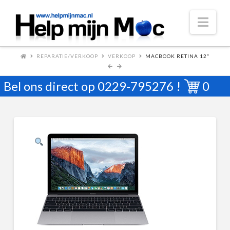
Nav
REPARATIE/VERKOOP
VERKOOP
MACBOOK RETINA 12″
Bel ons direct op
0229-795276
!
0