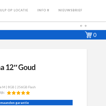
ULP OP LOCATIE
INFO
NIEUWSBRIEF
0
a 12″ Goud
e M | 8GB | 256GB Flash
lijk:
 maanden garantie