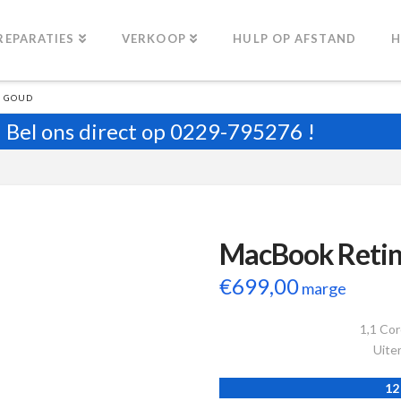
REPARATIES
VERKOOP
HULP OP AFSTAND
H
″ GOUD
Bel ons direct op
0229-795276
!
MacBook Retin
€
699,00
marge
1,1 Cor
Uiter
12