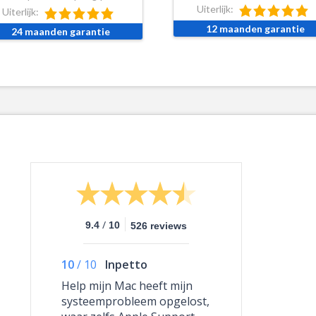
Uiterlijk:
Uiterlijk:
12 maanden garantie
24 maanden garantie
/
9.4
10
526 reviews
10
/
10
Inpetto
Help mijn Mac heeft mijn
systeemprobleem opgelost,