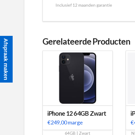
Inclusief 12 maanden garantie
Gerelateerde Producten
Afspraak maken
iPhone 12 64GB Zwart
i
€
249,00
marge
€
64GB | Zwart
N