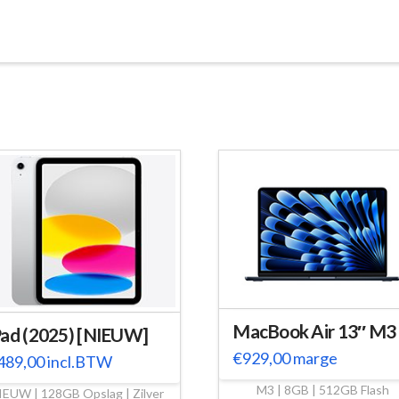
MacBook Air 13″ M3
Pad (2025) [NIEUW]
€
929,00
marge
489,00
incl.BTW
M3 | 8GB | 512GB Flash
IEUW | 128GB Opslag | Zilver