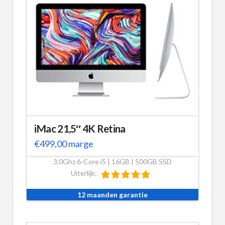
iMac 21,5″ 4K Retina
€
499,00
marge
3,0Ghz 6-Core i5 | 16GB | 500GB SSD
Uiterlijk:
12 maanden garantie