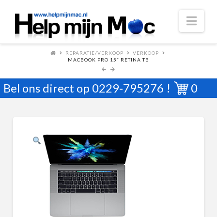
Nav
REPARATIE/VERKOOP
VERKOOP
MACBOOK PRO 15″ RETINA TB
Bel ons direct op
0229-795276
!
0