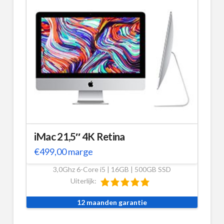
iMac 21,5″ 4K Retina
€
499,00
marge
3,0Ghz 6-Core i5 | 16GB | 500GB SSD
Uiterlijk:
12 maanden garantie