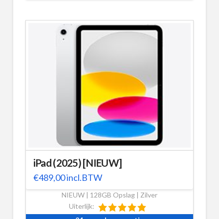
iPad (2025) [NIEUW]
€
489,00
incl.BTW
NIEUW | 128GB Opslag | Zilver
Uiterlijk: