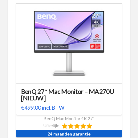
BenQ 27″ Mac Monitor – MA270U
[NIEUW]
€
499,00
incl.BTW
BenQ Mac Monitor 4K 27"
Uiterlijk:
24 maanden garantie