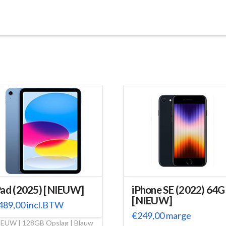
Pad (2025) [NIEUW]
iPhone SE (2022) 64
[NIEUW]
489,00
incl.BTW
€
249,00
marge
IEUW | 128GB Opslag | Blauw