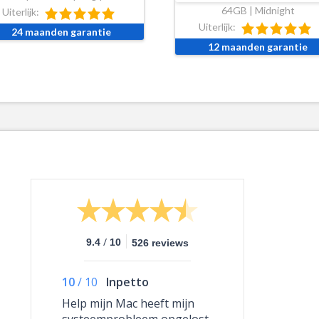
64GB | Midnight
Uiterlijk:
Uiterlijk:
24 maanden garantie
12 maanden garantie
/
9.4
10
526 reviews
10
/
10
Inpetto
Help mijn Mac heeft mijn