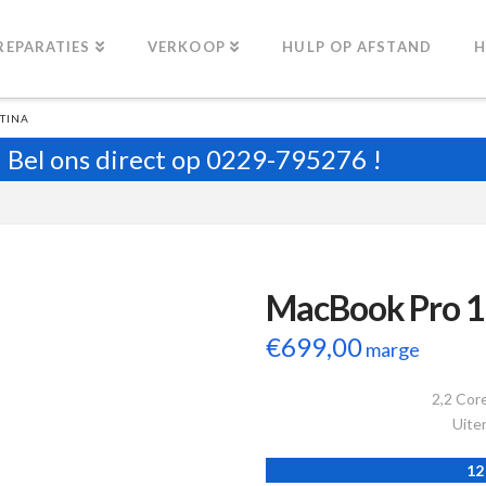
REPARATIES
VERKOOP
HULP OP AFSTAND
H
TINA
Bel ons direct op
0229-795276
!
MacBook Pro 1
€
699,00
marge
2,2 Cor
Uiter
12