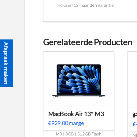
Inclusief 12 maanden garantie
Gerelateerde Producten
Afspraak maken
MacBook Air 13″ M3
i
€
929,00
marge
€
M3 | 8GB | 512GB Flash
N