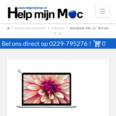
Nav
REPARATIE/VERKOOP
VERKOOP
MACBOOK PRO 15″ RETINA
Bel ons direct op
0229-795276
!
0