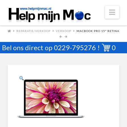
Nav
REPARATIE/VERKOOP
VERKOOP
MACBOOK PRO 15″ RETINA
Bel ons direct op
0229-795276
!
0