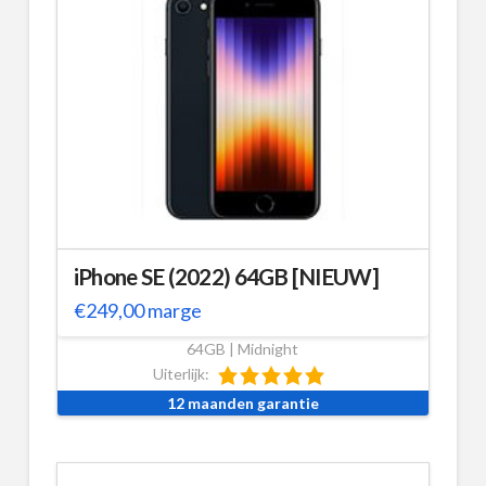
iPhone SE (2022) 64GB [NIEUW]
€
249,00
marge
64GB | Midnight
Uiterlijk:
12 maanden garantie