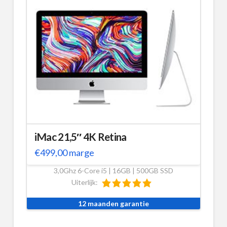
iMac 21,5″ 4K Retina
€
499,00
marge
3,0Ghz 6-Core i5 | 16GB | 500GB SSD
Uiterlijk:
12 maanden garantie