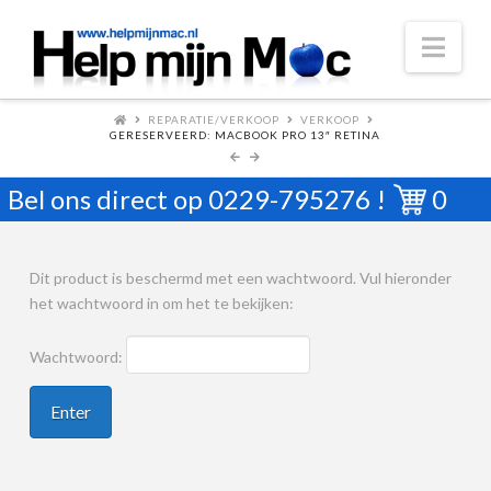
Nav
REPARATIE/VERKOOP
VERKOOP
GERESERVEERD: MACBOOK PRO 13″ RETINA
Bel ons direct op
0229-795276
!
0
Dit product is beschermd met een wachtwoord. Vul hieronder
het wachtwoord in om het te bekijken:
Wachtwoord: