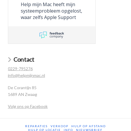
Help mijn Mac heeft mijn
systeemprobleem opgelost,
waar zelfs Apple Support
niet toe in staat was.
Contact
0229-795276
info@helpmijnmac.nl
De Corantijn 85
1689 AN Zwaag
Volg ons op Facebook
REPARATIES
VERKOOP
HULP OP AFSTAND
HULP OP LOCATIE
INFO
NIEUWSBRIEF