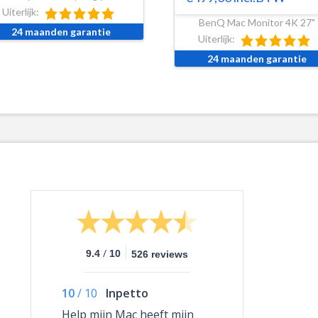
Uiterlijk:
BenQ Mac Monitor 4K 27"
24 maanden garantie
Uiterlijk:
24 maanden garantie
/
9.4
10
526 reviews
10
/
10
Inpetto
Help mijn Mac heeft mijn