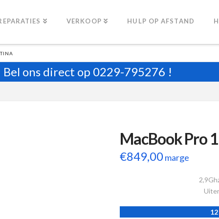
REPARATIES
VERKOOP
HULP OP AFSTAND
H
TINA
Bel ons direct op
0229-795276
!
MacBook Pro 1
€
849,00
marge
2,9Ghz
Uiter
12