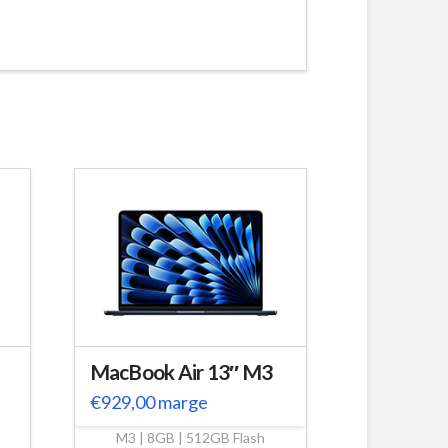
MacBook Air 13″ M3
€
929,00
marge
M3 | 8GB | 512GB Flash