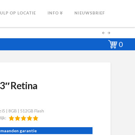
ULP OP LOCATIE
INFO
NIEUWSBRIEF
0
3″ Retina
 i5 | 8GB | 512GB Flash
lijk:
 maanden garantie