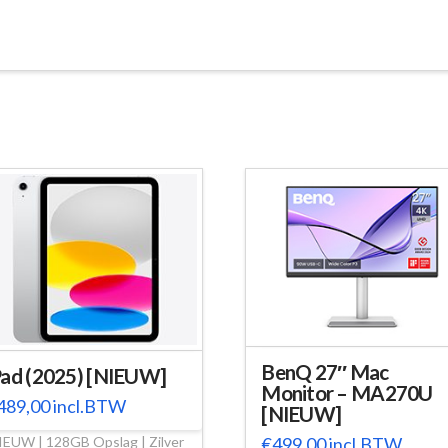
BenQ 27″ Mac
Pad (2025) [NIEUW]
Monitor – MA270U
489,00
incl.BTW
[NIEUW]
IEUW | 128GB Opslag | Zilver
€
499,00
incl.BTW