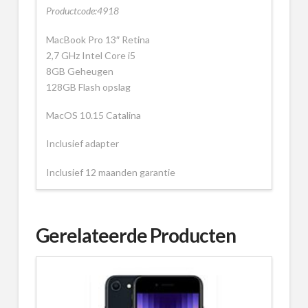
Productcode:4918
MacBook Pro 13″ Retina
2,7 GHz Intel Core i5
8GB Geheugen
128GB Flash opslag
MacOS 10.15 Catalina
Inclusief adapter
Inclusief 12 maanden garantie
Gerelateerde Producten