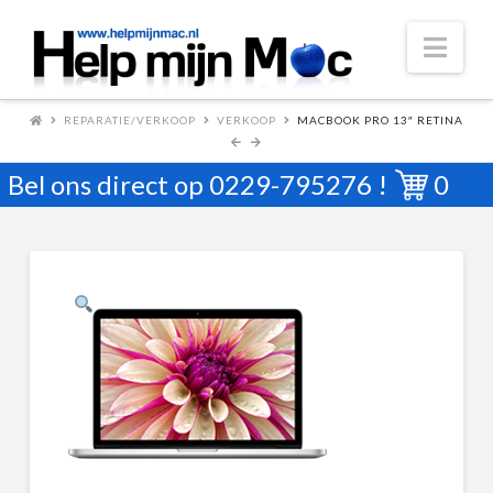
Nav
REPARATIE/VERKOOP
VERKOOP
MACBOOK PRO 13″ RETINA
Bel ons direct op
0229-795276
!
0