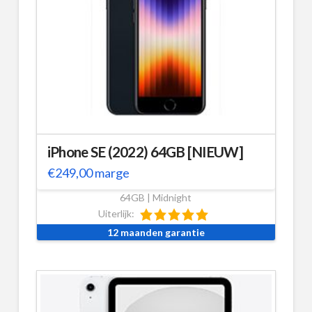
iPhone SE (2022) 64GB [NIEUW]
€
249,00
marge
64GB | Midnight
Uiterlijk:
12 maanden garantie