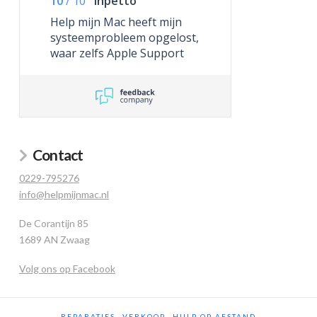
10
/
10
Inpetto
Help mijn Mac heeft mijn
systeemprobleem opgelost,
waar zelfs Apple Support
niet toe in staat was.
Contact
0229-795276
info@helpmijnmac.nl
De Corantijn 85
1689 AN Zwaag
Volg ons op Facebook
REPARATIES
VERKOOP
HULP OP AFSTAND