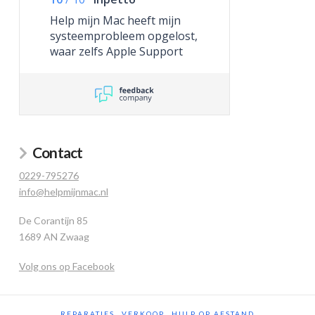
Help mijn Mac heeft mijn
systeemprobleem opgelost,
waar zelfs Apple Support
niet toe in staat was.
Contact
0229-795276
info@helpmijnmac.nl
De Corantijn 85
1689 AN Zwaag
Volg ons op Facebook
REPARATIES
VERKOOP
HULP OP AFSTAND