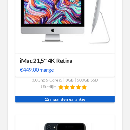
iMac 21,5″ 4K Retina
€
449,00
marge
3,0Ghz 6-Core i5 | 8GB | 500GB SSD
Uiterlijk:
12 maanden garantie