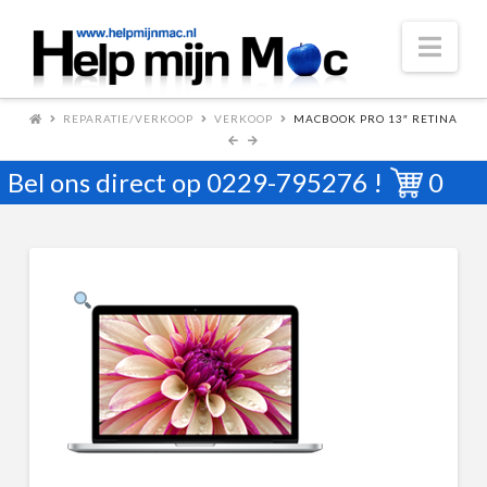
Nav
REPARATIE/VERKOOP
VERKOOP
MACBOOK PRO 13″ RETINA
Bel ons direct op
0229-795276
!
0