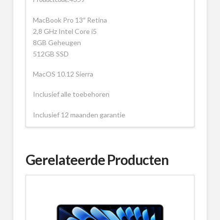
MacBook Pro 13″ Retina
2,8 GHz Intel Core i5
8GB Geheugen
512GB SSD
MacOS 10.12 Sierra
Inclusief alle toebehoren
Inclusief 12 maanden garantie
Gerelateerde Producten