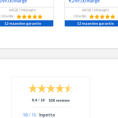
249,00
marge
€
249,00
marge
64GB | Midnight
64GB | Midnight
Uiterlijk:
Uiterlijk:
12 maanden garantie
12 maanden garantie
/
9.4
10
526 reviews
10
/
10
Inpetto