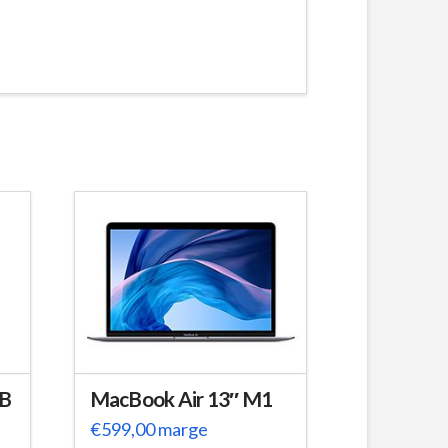
GB
MacBook Air 13″ M1
€
599,00
marge