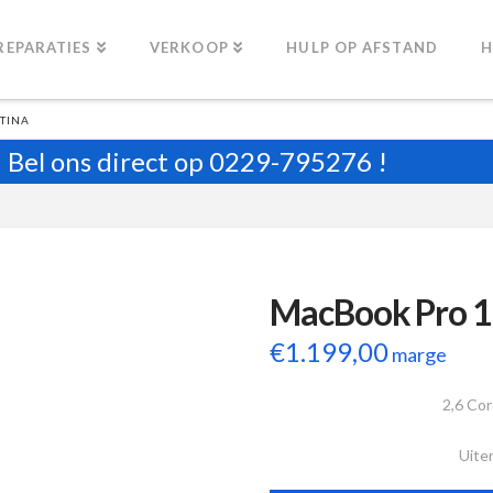
REPARATIES
VERKOOP
HULP OP AFSTAND
H
TINA
Bel ons direct op
0229-795276
!
MacBook Pro 1
€
1.199,00
marge
2,6 Cor
Uiter