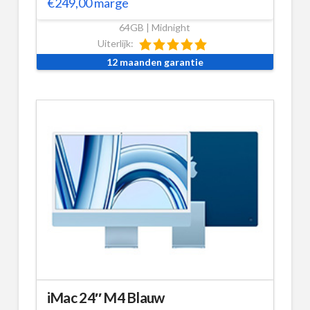
€
249,00
marge
64GB | Midnight
Uiterlijk:
12 maanden garantie
iMac 24″ M4 Blauw