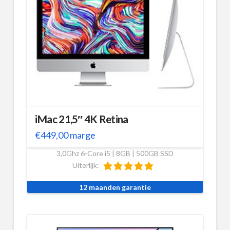
iMac 21,5″ 4K Retina
€
449,00
marge
3,0Ghz 6-Core i5 | 8GB | 500GB SSD
Uiterlijk:
12 maanden garantie