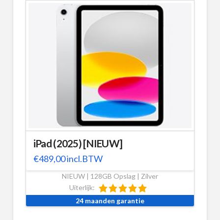
iPad (2025) [NIEUW]
€
489,00
incl.BTW
NIEUW | 128GB Opslag | Zilver
Uiterlijk:
24 maanden garantie