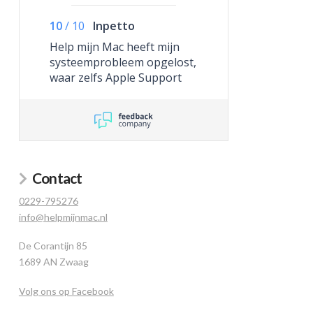
10
/
10
Inpetto
Help mijn Mac heeft mijn
systeemprobleem opgelost,
waar zelfs Apple Support
niet toe in staat was.
Contact
0229-795276
info@helpmijnmac.nl
De Corantijn 85
1689 AN Zwaag
Volg ons op Facebook