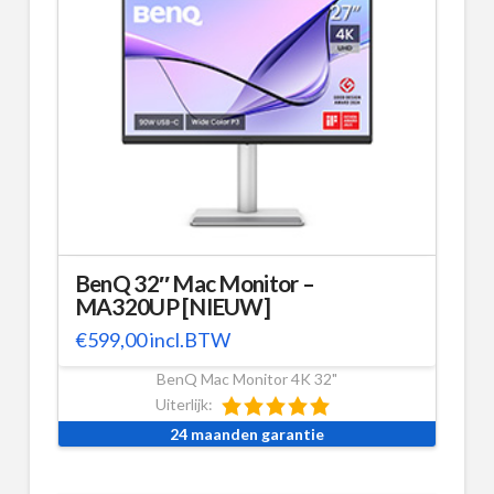
BenQ 32″ Mac Monitor –
MA320UP [NIEUW]
€
599,00
incl.BTW
BenQ Mac Monitor 4K 32"
Uiterlijk:
24 maanden garantie