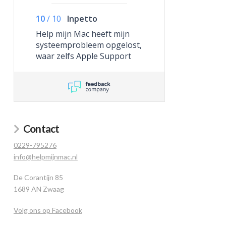
10
/
10
Inpetto
Help mijn Mac heeft mijn
systeemprobleem opgelost,
waar zelfs Apple Support
niet toe in staat was.
Contact
0229-795276
info@helpmijnmac.nl
De Corantijn 85
1689 AN Zwaag
Volg ons op Facebook