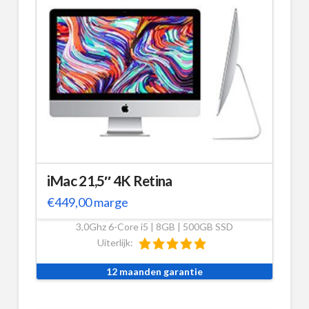
iMac 21,5″ 4K Retina
€
449,00
marge
3,0Ghz 6-Core i5 | 8GB | 500GB SSD
Uiterlijk:
12 maanden garantie