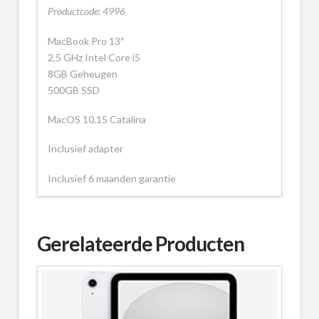
Productcode: 4996
MacBook Pro 13″
2,5 GHz Intel Core i5
8GB Geheugen
500GB SSD
MacOS 10.15 Catalina
Inclusief adapter
Inclusief 6 maanden garantie
Gerelateerde Producten