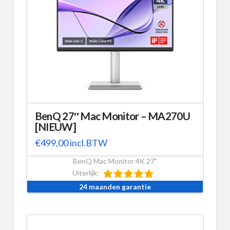
BenQ 27″ Mac Monitor – MA270U
[NIEUW]
€
499,00
incl.BTW
BenQ Mac Monitor 4K 27"
Uiterlijk:
24 maanden garantie