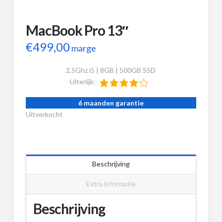
MacBook Pro 13″
€
499,00
marge
2,5Ghz i5 | 8GB | 500GB SSD
Uiterlijk:
6 maanden garantie
Uitverkocht
Beschrijving
Extra informatie
Beschrijving