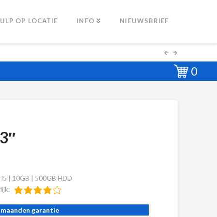
ULP OP LOCATIE
INFO
NIEUWSBRIEF
0
3″
 i5 | 10GB | 500GB HDD
lijk:
 maanden garantie