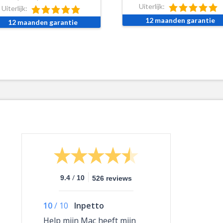
Uiterlijk:
Uiterlijk:
12 maanden garantie
12 maanden garantie
/
9.4
10
526 reviews
10
/
10
Inpetto
Help mijn Mac heeft mijn