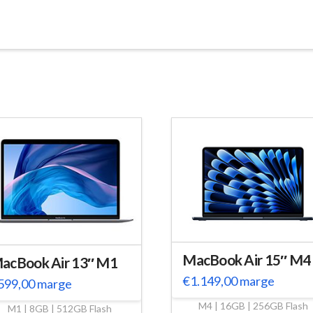
MacBook Air 15″ M4
acBook Air 13″ M1
€
1.149,00
marge
599,00
marge
M4 | 16GB | 256GB Flash
M1 | 8GB | 512GB Flash