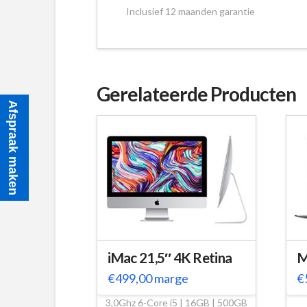
Inclusief 12 maanden garantie
Gerelateerde Producten
Afspraak maken
iMac 21,5″ 4K Retina
M
€
499,00
marge
€
3,0Ghz 6-Core i5 | 16GB | 500GB