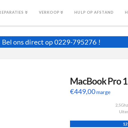
REPARATIES
VERKOOP
HULP OP AFSTAND
H
Bel ons direct op
0229-795276
!
MacBook Pro 1
€
449,00
marge
2,5Ghz
Uiter
12