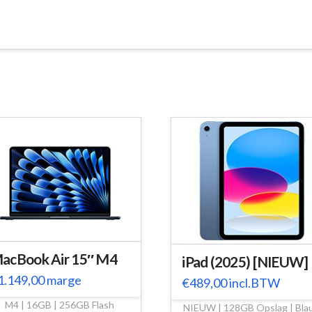
acBook Air 15″ M4
iPad (2025) [NIEUW]
1.149,00
marge
€
489,00
incl.BTW
M4 | 16GB | 256GB Flash
NIEUW | 128GB Opslag | Bla