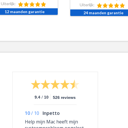
Uiterlijk:
Uiterlijk:
12 maanden garantie
24 maanden garantie
/
9.4
10
526 reviews
10
/
10
Inpetto
Help mijn Mac heeft mijn