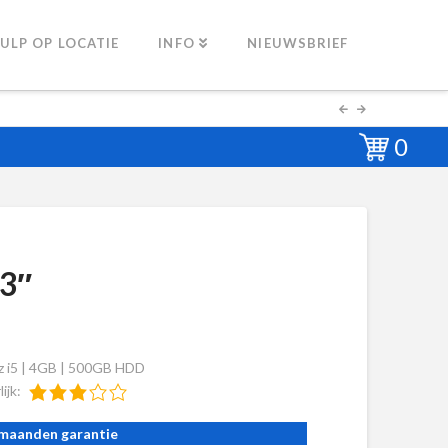
ULP OP LOCATIE
INFO
NIEUWSBRIEF
0
3″
z i5 | 4GB | 500GB HDD
lijk:
 maanden garantie