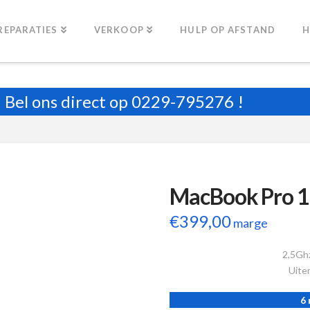
REPARATIES
VERKOOP
HULP OP AFSTAND
H
Bel ons direct op
0229-795276
!
MacBook Pro 1
€
399,00
marge
2,5Gh
Uiter
6