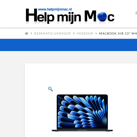
REPARATIE/VERKOOP
VERKOOP
MACBOOK AIR 13″ M4