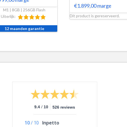
€
1.899,00
marge
M1 | 8GB | 256GB Flash
Dit product is gereserveerd.
Uiterlijk:
12 maanden garantie
/
9.4
10
526 reviews
10
/
10
Inpetto