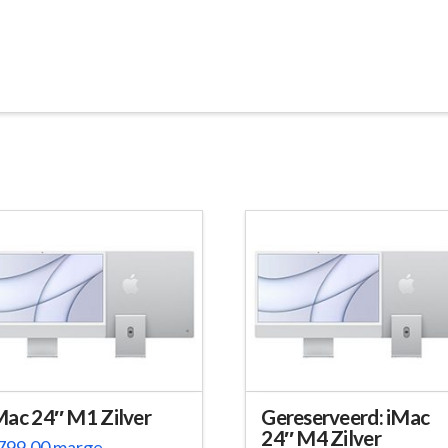
Mac 24″ M1 Zilver
Gereserveerd: iMac
24″ M4 Zilver
799,00
marge