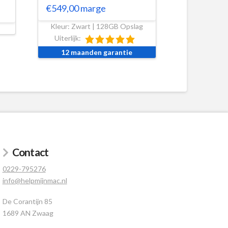
€
549,00
marge
Kleur: Zwart | 128GB Opslag
Uiterlijk:
12 maanden garantie
Contact
0229-795276
info@helpmijnmac.nl
De Corantijn 85
1689 AN Zwaag