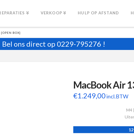
REPARATIES
VERKOOP
HULP OP AFSTAND
H
 [OPEN BOX]
Bel ons direct op
0229-795276
!
MacBook Air 1
€
1.249,00
incl.BTW
M4 
Uiter
12