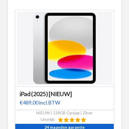
iPad (2025) [NIEUW]
€
489,00
incl.BTW
NIEUW | 128GB Opslag | Zilver
Uiterlijk:
24 maanden garantie