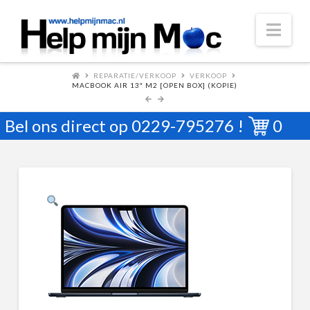
Nav
REPARATIE/VERKOOP
VERKOOP
MACBOOK AIR 13″ M2 [OPEN BOX] (KOPIE)
Bel ons direct op
0229-795276
!
0