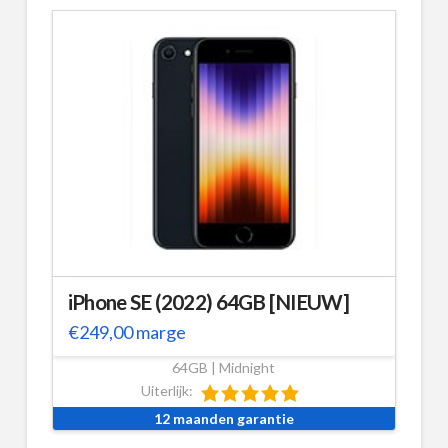
iPhone SE (2022) 64GB [NIEUW]
€
249,00
marge
64GB | Midnight
Uiterlijk:
12 maanden garantie