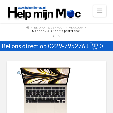
Nav
REPARATIE/VERKOOP
VERKOOP
MACBOOK AIR 13″ M2 [OPEN BOX]
Bel ons direct op
0229-795276
!
0