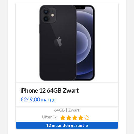
iPhone 12 64GB Zwart
€
249,00
marge
64GB | Zwart
Uiterlijk:
12 maanden garantie