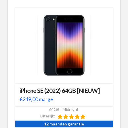
iPhone SE (2022) 64GB [NIEUW]
€
249,00
marge
64GB | Midnight
Uiterlijk:
12 maanden garantie