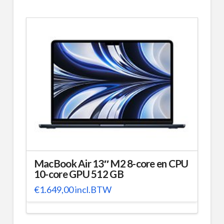
MacBook Air 13″ M2 8-core en CPU
10-core GPU 512 GB
€
1.649,00
incl.BTW