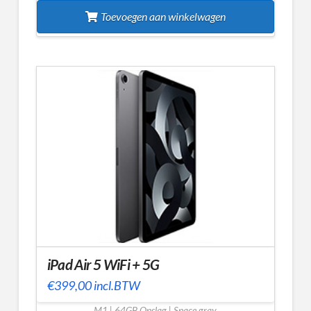
Toevoegen aan winkelwagen
iPad Air 5 WiFi + 5G
€
399,00
incl.BTW
M1 | 64GB Opslag | Space gray