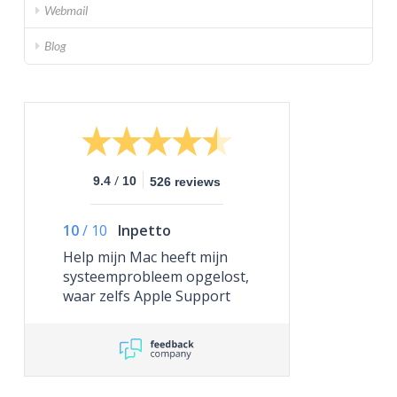
Webmail
Blog
/
9.4
10
526 reviews
10
/
10
Inpetto
Help mijn Mac heeft mijn
systeemprobleem opgelost,
waar zelfs Apple Support
niet toe in staat was.