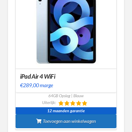
iPad Air 4 WiFi
€
289,00
marge
64GB Opslag | Blauw
Uiterlijk:
12 maanden garantie
Toevoegen aan winkelwagen