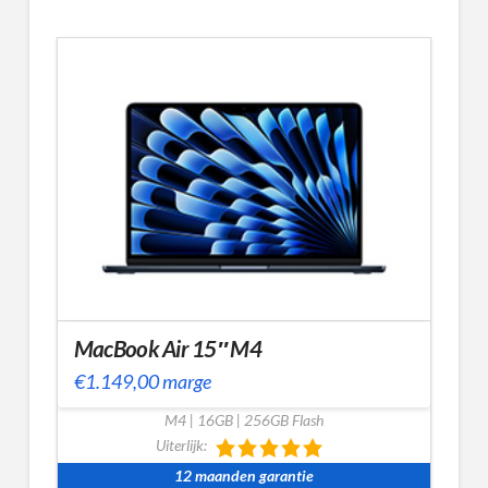
MacBook Air 15″ M4
€
1.149,00
marge
M4 | 16GB | 256GB Flash
Uiterlijk:
12 maanden garantie