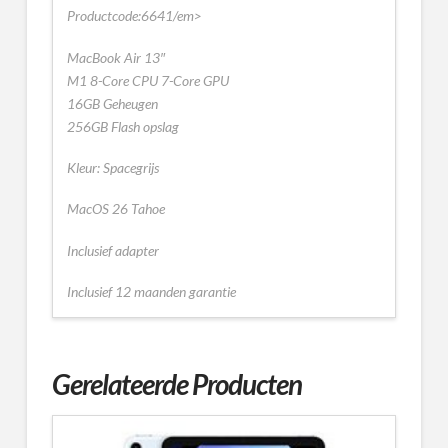
Productcode:6641/em>
MacBook Air 13″
M1 8-Core CPU 7-Core GPU
16GB Geheugen
256GB Flash opslag
Kleur: Spacegrijs
MacOS 26 Tahoe
Inclusief adapter
Inclusief 12 maanden garantie
Gerelateerde Producten