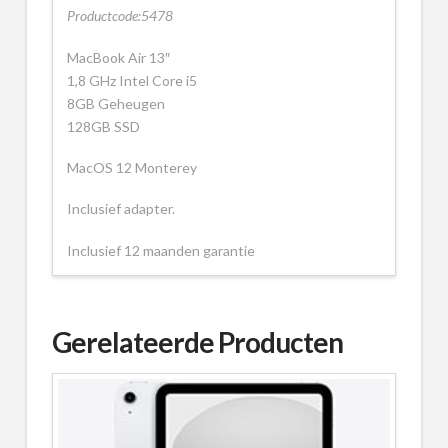
Productcode:5478
MacBook Air 13″
1,8 GHz Intel Core i5
8GB Geheugen
128GB SSD
MacOS 12 Monterey
Inclusief adapter.
Inclusief 12 maanden garantie
Gerelateerde Producten