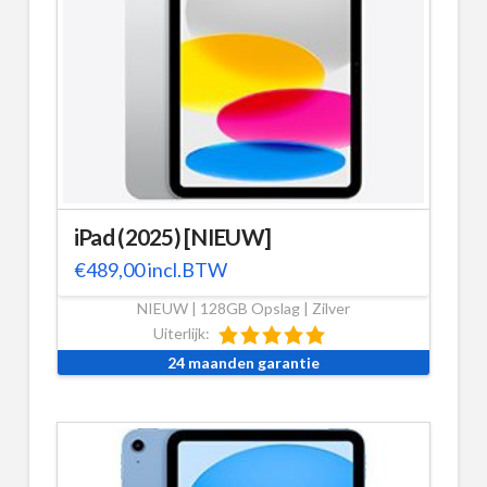
iPad (2025) [NIEUW]
€
489,00
incl.BTW
NIEUW | 128GB Opslag | Zilver
Uiterlijk:
24 maanden garantie