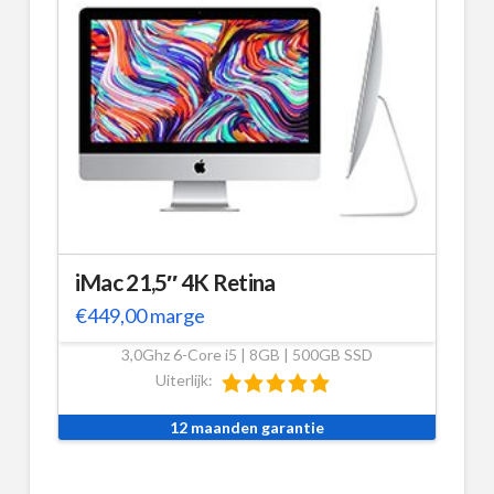
iMac 21,5″ 4K Retina
€
449,00
marge
3,0Ghz 6-Core i5 | 8GB | 500GB SSD
Uiterlijk:
12 maanden garantie