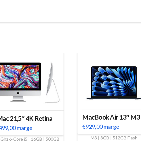
MacBook Air 13″ M3
Mac 21,5″ 4K Retina
€
929,00
marge
499,00
marge
M3 | 8GB | 512GB Flash
0Ghz 6-Core i5 | 16GB | 500GB