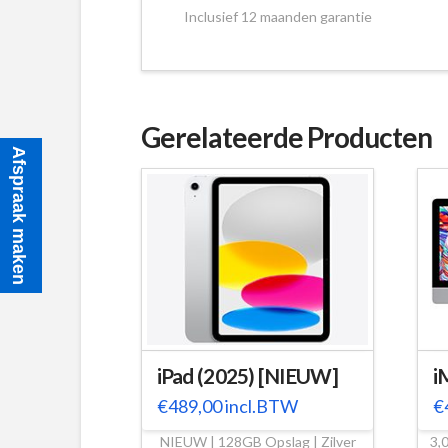
Inclusief 12 maanden garantie
Gerelateerde Producten
Afspraak maken
iPad (2025) [NIEUW]
i
€
489,00
incl.BTW
€
NIEUW | 128GB Opslag | Zilver
3,