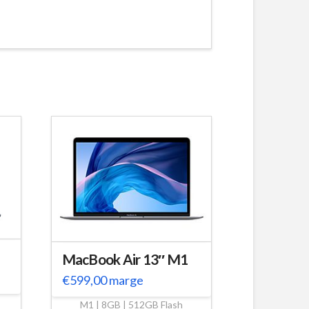
MacBook Air 13″ M1
€
599,00
marge
M1 | 8GB | 512GB Flash