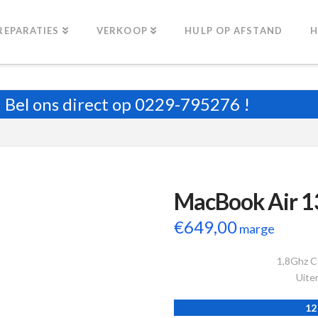
REPARATIES
VERKOOP
HULP OP AFSTAND
H
Bel ons direct op
0229-795276
!
MacBook Air 1
€
649,00
marge
1,8Ghz C
Uiter
12