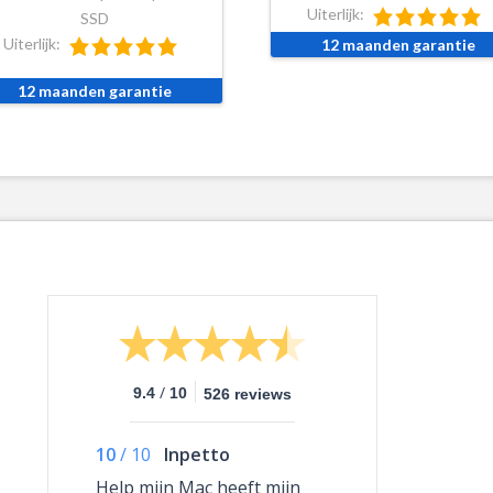
Uiterlijk:
SSD
Uiterlijk:
12 maanden garantie
12 maanden garantie
/
9.4
10
526 reviews
10
/
10
Inpetto
Help mijn Mac heeft mijn