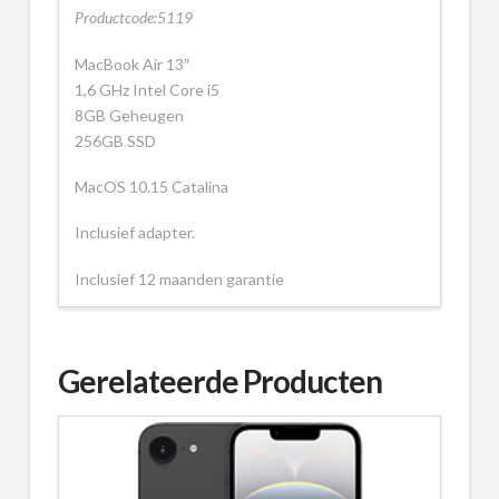
Productcode:5119
MacBook Air 13″
1,6 GHz Intel Core i5
8GB Geheugen
256GB SSD
MacOS 10.15 Catalina
Inclusief adapter.
Inclusief 12 maanden garantie
Gerelateerde Producten