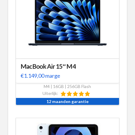
MacBook Air 15″ M4
€
1.149,00
marge
M4 | 16GB | 256GB Flash
Uiterlijk:
12 maanden garantie