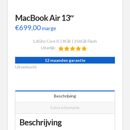
MacBook Air 13″
€
699,00
marge
1,6Ghz Core i5 | 8GB | 256GB Flash
Uiterlijk:
12 maanden garantie
Uitverkocht
Beschrijving
Extra informatie
Beschrijving