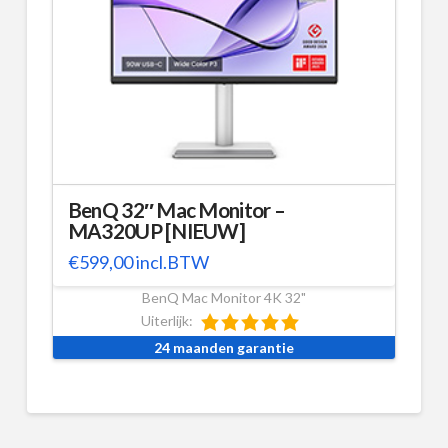
BenQ 32″ Mac Monitor –
MA320UP [NIEUW]
€
599,00
incl.BTW
BenQ Mac Monitor 4K 32"
Uiterlijk:
24 maanden garantie