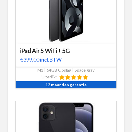
iPad Air 5 WiFi + 5G
€
399,00
incl.BTW
M1 | 64GB Opslag | Space gray
Uiterlijk:
12 maanden garantie