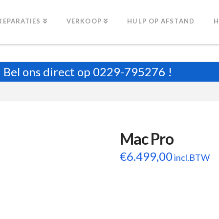
REPARATIES
VERKOOP
HULP OP AFSTAND
H
Bel ons direct op
0229-795276
!
Mac Pro
€
6.499,00
incl.BTW