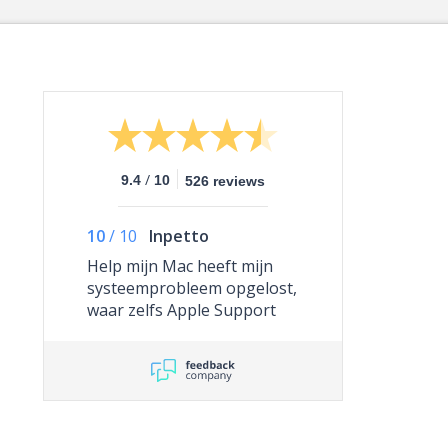
/
9.4
10
526 reviews
10
/
10
Inpetto
Help mijn Mac heeft mijn
systeemprobleem opgelost,
waar zelfs Apple Support
niet toe in staat was.