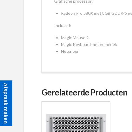
Grafische processor:
Radeon Pro 580X met 8GB GDDR-5 g
Inclusief:
Magic Mouse 2
Magic Keyboard met numeriek
Netsnoer
Afspraak maken
Gerelateerde Producten